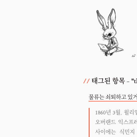
태그된 항목 - "th
물류는 쇠퇴하고 있거나
1860년 3월, 
오버랜드 익스프레
사이에는 식민지