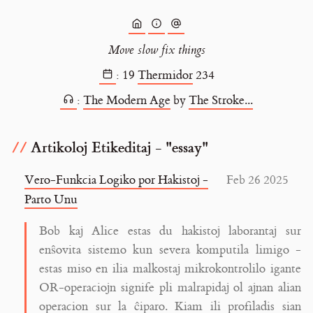
Move slow fix things
:
19
Thermidor
234
:
The Modern Age
by
The Stroke...
Artikoloj Etikeditaj - "essay"
Vero-Funkcia Logiko por Hakistoj -
Feb 26 2025
Parto Unu
Bob kaj Alice estas du hakistoj laborantaj sur
enŝovita sistemo kun severa komputila limigo -
estas miso en ilia malkostaj mikrokontrolilo igante
OR-operaciojn signife pli malrapidaj ol ajnan alian
operacion sur la ĉiparo. Kiam ili profiladis sian