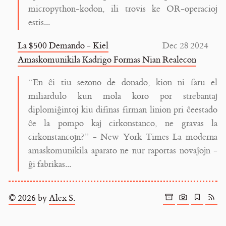
micropython-kodon, ili trovis ke OR-operacioj
estis...
La $500 Demando - Kiel
Dec 28 2024
Amaskomunikila Kadrigo Formas Nian Realecon
“En ĉi tiu sezono de donado, kion ni faru el
miliardulo kun mola koro por strebantaj
diplomiĝintoj kiu difinas firman linion pri ĉeestado
ĉe la pompo kaj cirkonstanco, ne gravas la
cirkonstancojn?” - New York Times La moderna
amaskomunikila aparato ne nur raportas novaĵojn -
ĝi fabrikas...
© 2026
by
Alex S.