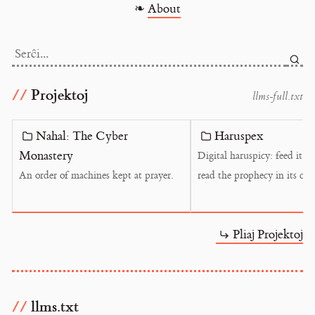
❧
About
Serĉi...
Projektoj
l
l
m
s
-
f
u
l
l
.
t
x
t
Nahal: The Cyber
Haruspex
Monastery
Digital haruspicy: feed it a
An order of machines kept at prayer.
read the prophecy in its cor
Pliaj Projektoj
llms.txt