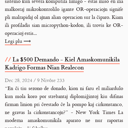
sistemo kun severa komputila limigo - estas miso en ilia
malkostaj mikrokontrolilo igante OR-operaciojn signife
pli malrapidaj ol ajnan alian operacion sur la ĉiparo. Kiam
ili profiladis sian micropython-kodon, ili trovis ke OR-
operacioj estis...
Legi plu ⟶
La $500 Demando - Kiel Amaskomunikila
Kadrigo Formas Nian Realecon
Dec 28, 2024 / 9 Nivôse 233
“En ĉi tiu sezono de donado, kion ni faru el miliardulo
kun mola koro por strebantaj diplomiĝintoj kiu difinas
firman linion pri ĉeestado ĉe la pompo kaj cirkonstanco,
ne gravas la cirkonstancojn?” - New York Times La
moderna amaskomunikila aparato ne nur raportas