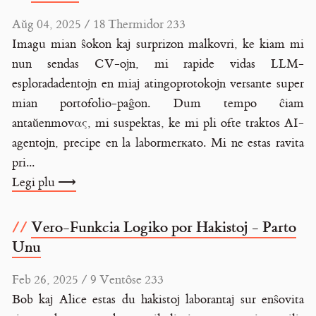
Aŭg 04, 2025 / 18 Thermidor 233
Imagu mian ŝokon kaj surprizon malkovri, ke kiam mi
nun sendas CV-ojn, mi rapide vidas LLM-
esploradadentojn en miaj atingoprotokojn versante super
mian portofolio-paĝon. Dum tempo ĉiam
antaŭenmovας, mi suspektas, ke mi pli ofte traktos AI-
agentojn, precipe en la labormerкato. Mi ne estas ravita
pri...
Legi plu ⟶
Vero-Funkcia Logiko por Hakistoj - Parto
Unu
Feb 26, 2025 / 9 Ventôse 233
Bob kaj Alice estas du hakistoj laborantaj sur enŝovita