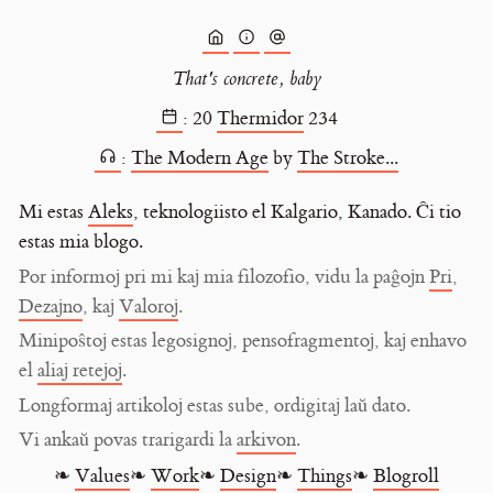
That's concrete, baby
:
20
Thermidor
234
:
The Modern Age
by
The Stroke...
Mi estas
Aleks
, teknologiisto el Kalgario, Kanado. Ĉi tio
estas mia blogo.
Por informoj pri mi kaj mia filozofio, vidu la paĝojn
Pri
,
Dezajno
, kaj
Valoroj
.
Minipoŝtoj estas legosignoj, pensofragmentoj, kaj enhavo
el
aliaj retejoj
.
Longformaj artikoloj estas sube, ordigitaj laŭ dato.
Vi ankaŭ povas trarigardi la
arkivon
.
❧
Values
❧
Work
❧
Design
❧
Things
❧
Blogroll